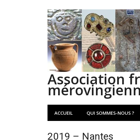
Aller
au
contenu
Association f
mérovingien
ACCUEIL
QUI SOMMES-NOUS ?
2019 – Nantes