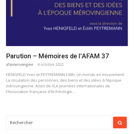
Parution – Mémoires de l’AFAM 37
afamerovingien
6 octobre 2022
HENIGFELD Yves et PEYTREMANN Edith, Un monde en mouvement.
La circulation des personnes, des biens et des idées à l’époque
mérovingienne. Actes de XLe Journées internationales de
l’Association française d’Archéologie…
RECHERCHER
POUR
: