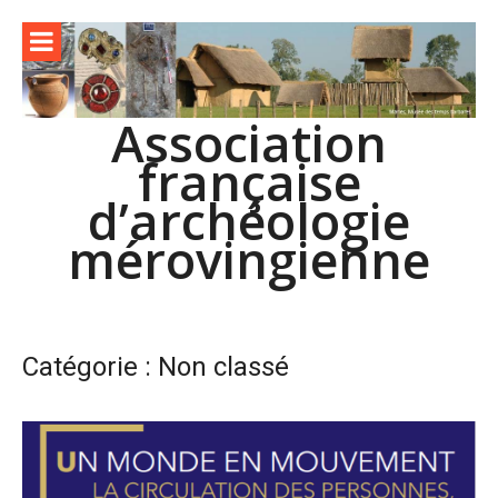
Aller
au
contenu
Association
française
d’archéologie
mérovingienne
Catégorie :
Non classé