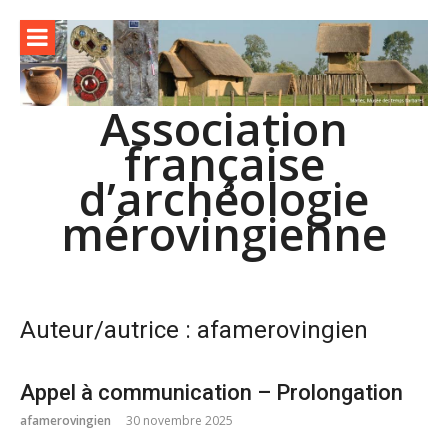
Aller
au
contenu
Association
française
d’archéologie
mérovingienne
Auteur/autrice :
afamerovingien
Appel à communication – Prolongation
afamerovingien
30 novembre 2025