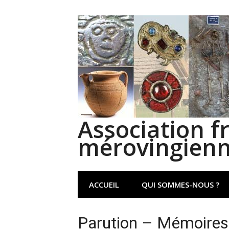
Aller
au
contenu
Association f
mérovingien
ACCUEIL
QUI SOMMES-NOUS ?
Parution – Mémoires