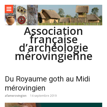
Aller
au
contenu
Association
française
d’archéologie
mérovingienne
Du Royaume goth au Midi
mérovingien
afamerovingien
14 septembre 2019