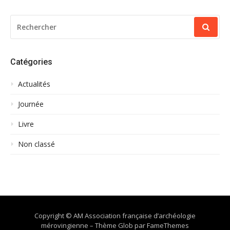
RECHERCHER
POUR
:
Catégories
Actualités
Journée
Livre
Non classé
Copyright © AM Association française d’archéologie
mérovingienne
–
Thème Glob par
FameThemes